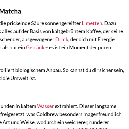
-Matcha
ie prickelnde Säure sonnengereifter
Limetten
. Dazu
alles auf der Basis von kaltgebrühtem Kaffee, der seine
frischender, ausgewogener
Drink
, der dich mit Energie
als nur ein
Getränk
– es ist ein Moment der puren
lliert biologischem Anbau. So kannst du dir sicher sein,
d die Umwelt ist.
tunden in kaltem
Wasser
extrahiert. Dieser langsame
n freigesetzt, was Coldbrew besonders magenfreundlich
e Art und Weise, wodurch ein weicherer, runderer