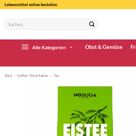
Zum
Lebensmittel online bestellen
Inhalt
springen
Suchen
nach:
Obst & Gemüse
Fr
Alle Kategorien
Start
»
Kaffee, Tee & Kakao
»
Tee