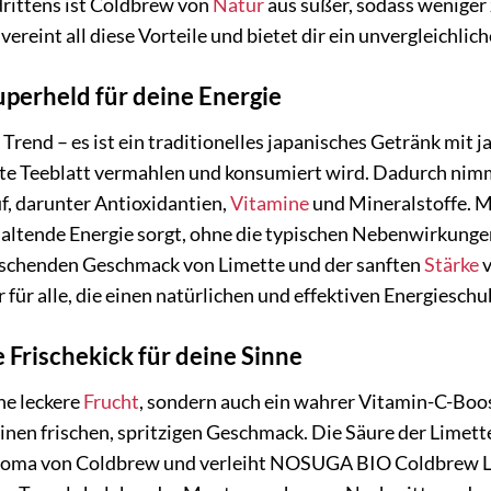
rittens ist Coldbrew von
Natur
aus süßer, sodass weniger
reint all diese Vorteile und bietet dir ein unvergleichli
perheld für deine Energie
n Trend – es ist ein traditionelles japanisches Getränk mi
te Teeblatt vermahlen und konsumiert wird. Dadurch nimm
uf, darunter Antioxidantien,
Vitamine
und Mineralstoffe. M
anhaltende Energie sorgt, ohne die typischen Nebenwirkunge
ischenden Geschmack von Limette und der sanften
Stärke
v
 für alle, die einen natürlichen und effektiven Energiesch
e Frischekick für deine Sinne
ine leckere
Frucht
, sondern auch ein wahrer Vitamin-C-Boos
 einen frischen, spritzigen Geschmack. Die Säure der Lim
oma von Coldbrew und verleiht NOSUGA BIO Coldbrew Lime