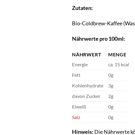
Zutaten:
Bio-Coldbrew-Kaffee (Wass
Nährwerte pro 100ml:
NÄHRWERT
MENGE
Energie
ca. 15 kcal
Fett
0g
Kohlenhydrate
3g
davon Zucker
2g
Eiweiß
0g
Salz
0g
Hinweis:
Die Nährwerte kön