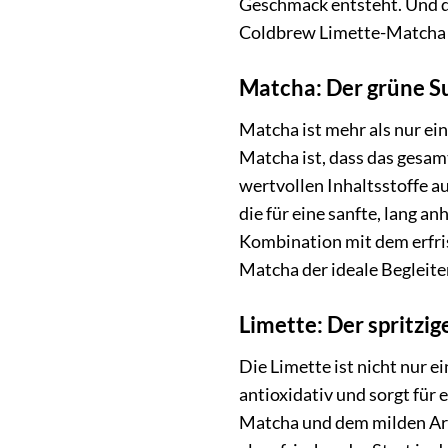
Geschmack entsteht. Und d
Coldbrew Limette-Matcha ve
Matcha: Der grüne Su
Matcha ist mehr als nur ei
Matcha ist, dass das gesam
wertvollen Inhaltsstoffe a
die für eine sanfte, lang 
Kombination mit dem erfr
Matcha der ideale Begleiter
Limette: Der spritzig
Die Limette ist nicht nur e
antioxidativ und sorgt für
Matcha und dem milden Ar