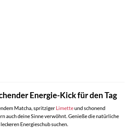
hender Energie-Kick für den Tag
endem Matcha, spritziger
Limette
und schonend
ern auch deine Sinne verwöhnt. Genieße die natürliche
d leckeren Energieschub suchen.