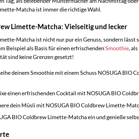
 den Tag, als belebender Muntermacher am Nachmittag oder
tte-Matcha ist immer die richtige Wahl.
 Limette-Matcha: Vielseitig und lecker
te-Matcha ist nicht nur pur ein Genuss, sondern lässt s
um Beispiel als Basis für einen erfrischenden
Smoothie
, al
ität sind keine Grenzen gesetzt!
eihe deinem Smoothie mit einem Schuss NOSUGA BIO Col
xe einen erfrischenden Cocktail mit NOSUGA BIO Coldbr
nere dein Müsli mit NOSUGA BIO Coldbrew Limette-Match
UGA BIO Coldbrew Limette-Matcha ein und genieße selb
rte