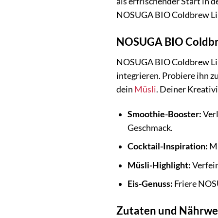
als erfrischender Start in
NOSUGA BIO Coldbrew Lime
NOSUGA BIO Coldbrew
NOSUGA BIO Coldbrew Limet
integrieren. Probiere ihn z
dein
Müsli
. Deiner Kreativ
Smoothie-Booster:
Verl
Geschmack.
Cocktail-Inspiration:
Mi
Müsli-Highlight:
Verfei
Eis-Genuss:
Friere NOS
Zutaten und Nährwe