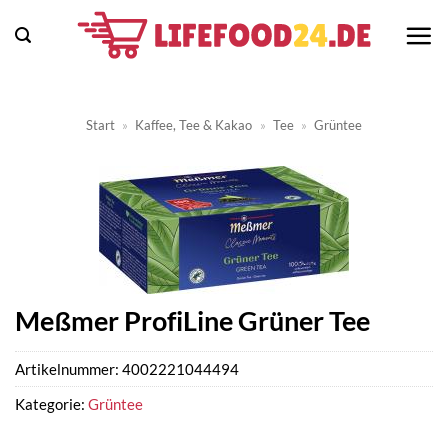
Zum
Inhalt
springen
Start
»
Kaffee, Tee & Kakao
»
Tee
»
Grüntee
Meßmer ProfiLine Grüner Tee
Artikelnummer:
4002221044494
Kategorie:
Grüntee