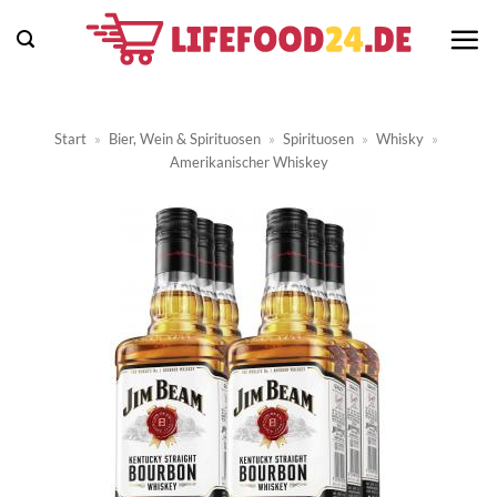
Zum
Inhalt
springen
Start
»
Bier, Wein & Spirituosen
»
Spirituosen
»
Whisky
»
Amerikanischer Whiskey