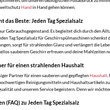
 optimieren, um unseren ökologischen Fußabdruck zu minim
mweltschutz
Hand
in Hand gehen können.
t das Beste: Jeden Tag Spezialsalz
 nur Gebrauchsgegenstand. Es begleitet dich durch den Allt
Jeden Tag Spezialsalz für Geschirrspülmaschinen schenkst 
ungen, sorgt für strahlenden Glanz und verlängert die Leb
kellos sauberem Geschirr erfreuen und deine Mahlzeiten n
ner für einen strahlenden Haushalt
ssiger Partner für einen sauberen und gepflegten
Haushalt
.
hochwertigen Reinigungsmitteln und Haushaltsartikeln zu f
Qualität und unserem Service begeistern. Denn wir möchte
en (FAQ) zu Jeden Tag Spezialsalz