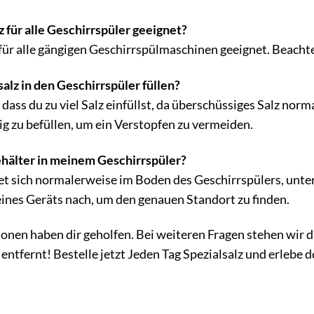
z für alle Geschirrspüler geeignet?
st für alle gängigen Geschirrspülmaschinen geeignet. Beach
salz in den Geschirrspüler füllen?
 dass du zu viel Salz einfüllst, da überschüssiges Salz nor
g zu befüllen, um ein Verstopfen zu vermeiden.
ehälter in meinem Geschirrspüler?
et sich normalerweise im Boden des Geschirrspülers, unte
ines Geräts nach, um den genauen Standort zu finden.
ionen haben dir geholfen. Bei weiteren Fragen stehen wir d
k entfernt! Bestelle jetzt Jeden Tag Spezialsalz und erlebe