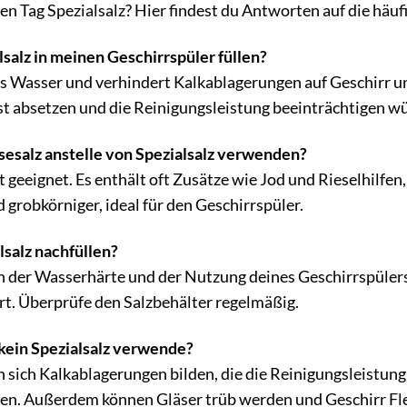
en Tag Spezialsalz? Hier findest du Antworten auf die häu
salz in meinen Geschirrspüler füllen?
as Wasser und verhindert Kalkablagerungen auf Geschirr u
nst absetzen und die Reinigungsleistung beeinträchtigen w
sesalz anstelle von Spezialsalz verwenden?
ht geeignet. Es enthält oft Zusätze wie Jod und Rieselhilf
d grobkörniger, ideal für den Geschirrspüler.
lsalz nachfüllen?
n der Wasserhärte und der Nutzung deines Geschirrspülers 
ert. Überprüfe den Salzbehälter regelmäßig.
 kein Spezialsalz verwende?
 sich Kalkablagerungen bilden, die die Reinigungsleistun
zen. Außerdem können Gläser trüb werden und Geschirr F