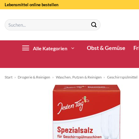
Zum
Lebensmittel online bestellen
Inhalt
springen
Suchen
nach:
Obst & Gemüse
Fr
Alle Kategorien
Start
»
Drogerie & Reinigen
»
Waschen, Putzen & Reinigen
»
Geschirrspülmittel