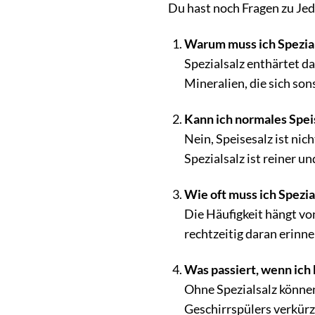
Du hast noch Fragen zu Jed
Warum muss ich Spezial
Spezialsalz enthärtet d
Mineralien, die sich so
Kann ich normales Spei
Nein, Speisesalz ist nic
Spezialsalz ist reiner un
Wie oft muss ich Spezia
Die Häufigkeit hängt vo
rechtzeitig daran erinn
Was passiert, wenn ich
Ohne Spezialsalz können
Geschirrspülers verkür