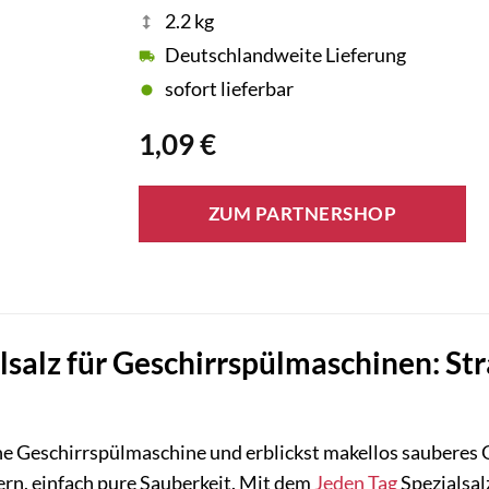
2.2 kg
Deutschlandweite Lieferung
sofort lieferbar
1,09
€
ZUM PARTNERSHOP
lsalz für Geschirrspülmaschinen: Str
eine Geschirrspülmaschine und erblickst makellos sauberes G
lern, einfach pure Sauberkeit. Mit dem
Jeden Tag
Spezialsal