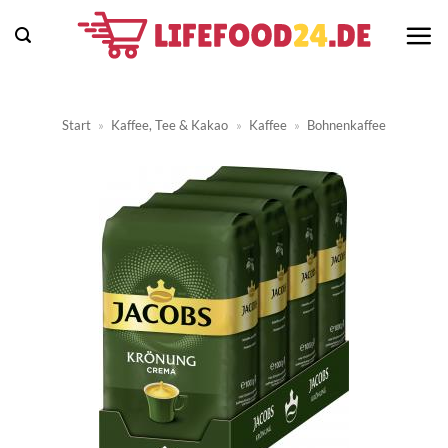
Zum
Inhalt
springen
Start
»
Kaffee, Tee & Kakao
»
Kaffee
»
Bohnenkaffee