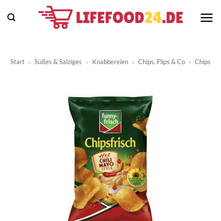
Zum
Inhalt
springen
Start
»
Süßes & Salziges
»
Knabbereien
»
Chips, Flips & Co
»
Chips