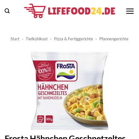
Zum
Inhalt
springen
Start
»
Tiefkühlkost
»
Pizza & Fertiggerichte
»
Pfannengerichte
Frosta Hähnchen Geschnetzeltes