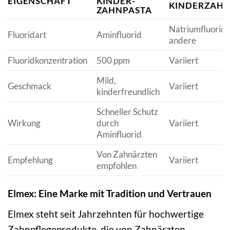
EIGENSCHAFT
KINDER-
KINDERZAHN
ZAHNPASTA
Natriumfluorid 
Fluoridart
Aminfluorid
andere
Fluoridkonzentration
500 ppm
Variiert
Mild,
Geschmack
Variiert
kinderfreundlich
Schneller Schutz
Wirkung
durch
Variiert
Aminfluorid
Von Zahnärzten
Empfehlung
Variiert
empfohlen
Elmex: Eine Marke mit Tradition und Vertrauen
Elmex steht seit Jahrzehnten für hochwertige
Zahnpflegeprodukte, die von Zahnärzten