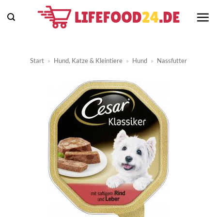
Zum
Inhalt
springen
Start
»
Hund, Katze & Kleintiere
»
Hund
»
Nassfutter