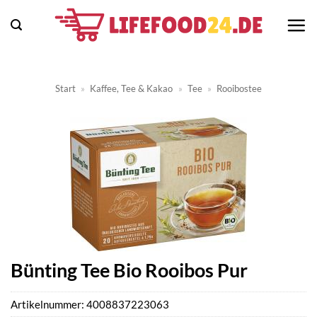
Zum
Inhalt
springen
Start
»
Kaffee, Tee & Kakao
»
Tee
»
Rooibostee
Bünting Tee Bio Rooibos Pur
Artikelnummer:
4008837223063