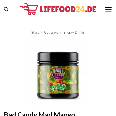
Zum
Inhalt
springen
Start
»
Getränke
»
Energy Drinks
Bad Candy Mad Mango