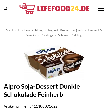
Zum
Inhalt
springen
Start
»
Frische & Kühlung
»
Joghurt, Dessert & Quark
»
Dessert &
Snacks
»
Puddings
»
Schoko - Pudding
Alpro Soja-Dessert Dunkle
Schokolade Feinherb
Artikelnummer:
5411188091622