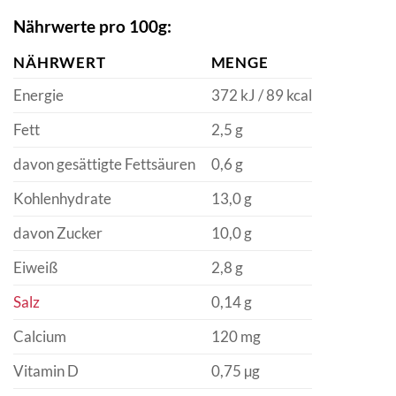
Nährwerte pro 100g:
NÄHRWERT
MENGE
Energie
372 kJ / 89 kcal
Fett
2,5 g
davon gesättigte Fettsäuren
0,6 g
Kohlenhydrate
13,0 g
davon Zucker
10,0 g
Eiweiß
2,8 g
Salz
0,14 g
Calcium
120 mg
Vitamin D
0,75 µg