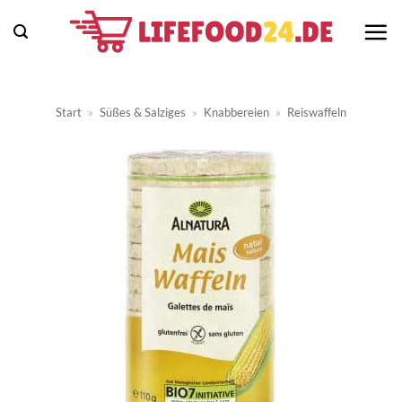
Zum
Inhalt
springen
Start
»
Süßes & Salziges
»
Knabbereien
»
Reiswaffeln