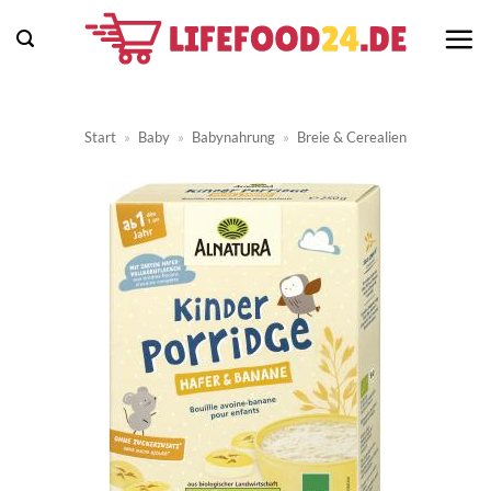
Zum
Inhalt
springen
Start
»
Baby
»
Babynahrung
»
Breie & Cerealien