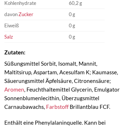
Kohlenhydrate
60,2 g
davon
Zucker
0 g
Eiweiß
0 g
Salz
0 g
Zutaten:
Süßungsmittel Sorbit, Isomalt, Mannit,
Maltitsirup, Aspartam, Acesulfam K; Kaumasse,
Säuerungsmittel Äpfelsäure, Citronensäure;
Aromen
, Feuchthaltemittel Glycerin, Emulgator
Sonnenblumenlecithin, Überzugsmittel
Carnaubawachs,
Farbstoff
Brillantblau FCF.
Enthält eine Phenylalaninquelle. Kann bei