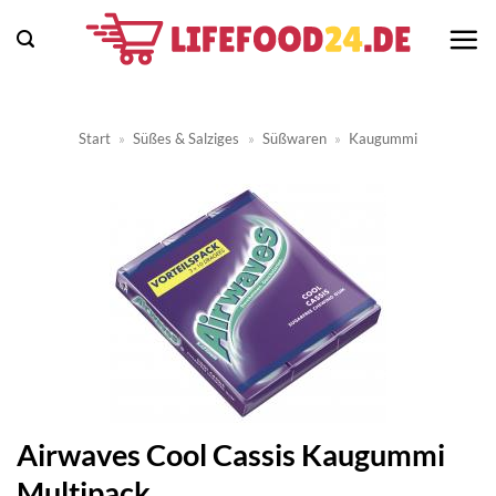
Zum
Inhalt
springen
Start
»
Süßes & Salziges
»
Süßwaren
»
Kaugummi
Airwaves Cool Cassis Kaugummi
Multipack